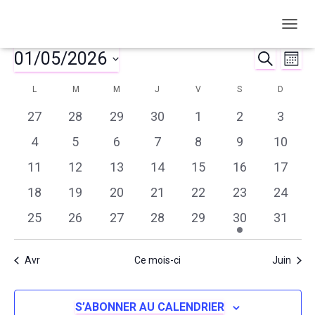
OUVRI
01/05/2026
Évènements
RECHERC
Nav
Reche
MOIS
Sélectionnez
de
et
L
LUNDI
M
MARDI
M
MERCREDI
J
JEUDI
V
VENDREDI
S
SAMEDI
D
DIMAN
Calendrier
une
date.
vu
0
0
0
0
0
0
0
27
28
29
30
1
2
3
naviga
de
évènements
évènements
évènements
évènements
évènements
évènements
évène
Év
0
0
0
0
0
0
0
4
5
6
7
8
9
10
de
Évènements
évènements
évènements
évènements
évènements
évènements
évènements
évène
0
0
0
0
0
0
0
11
12
13
14
15
16
17
évènements
évènements
évènements
évènements
évènements
évènements
évène
vues
0
0
0
0
0
0
0
18
19
20
21
22
23
24
évènements
évènements
évènements
évènements
évènements
évènements
évène
0
0
0
0
0
1
0
25
26
27
28
29
30
Évène
31
évènements
évènements
évènements
évènements
évènements
évènement
évène
Avr
Ce mois-ci
Juin
S’ABONNER AU CALENDRIER