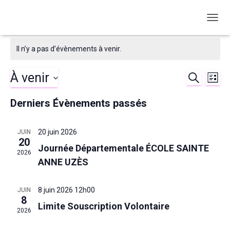
OUVRI
Il n’y a pas d’évènements à venir.
À venir
RECHERC
Nav
Reche
LIST
Sélectionnez
de
et
Derniers Évènements passés
une
date.
vu
naviga
20 juin 2026
JUIN
Év
20
de
Journée Départementale ÉCOLE SAINTE
2026
ANNE UZÈS
vues
8 juin 2026 12h00
JUIN
Évène
8
Limite Souscription Volontaire
2026