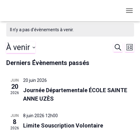
OUVRI
Il n’y a pas d’évènements à venir.
À venir
RECHERC
Nav
Reche
LIST
Sélectionnez
de
et
Derniers Évènements passés
une
date.
vu
naviga
20 juin 2026
JUIN
Év
20
de
Journée Départementale ÉCOLE SAINTE
2026
ANNE UZÈS
vues
8 juin 2026 12h00
JUIN
Évène
8
Limite Souscription Volontaire
2026